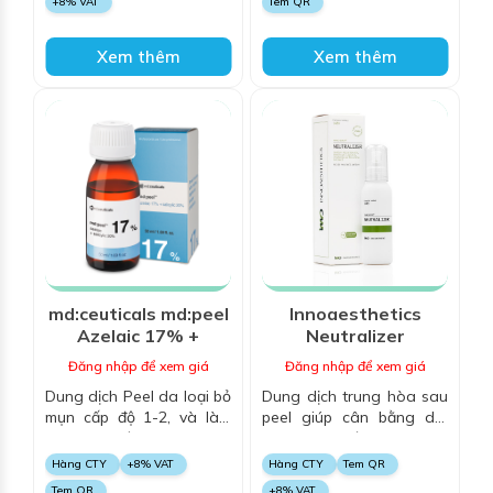
+8% VAT
Tem QR
đỏ
da
Xem thêm
Xem thêm
md:ceuticals md:peel
Innoaesthetics
Azelaic 17% +
Neutralizer
Salicylic 20%
Đăng nhập để xem giá
Đăng nhập để xem giá
Dung dịch Peel da loại bỏ
Dung dịch trung hòa sau
mụn cấp độ 1-2, và làm
peel giúp cân bằng da,
sáng da, với Azelaic Acid
làm dịu da tức thì sau khi
và Salicylic Acid, làm sạch
peel, trung hòa acid trên
Hàng CTY
+8% VAT
Hàng CTY
Tem QR
mụn, giảm sắc tố và cải
da giúp kiểm soát sự xâm
Tem QR
+8% VAT