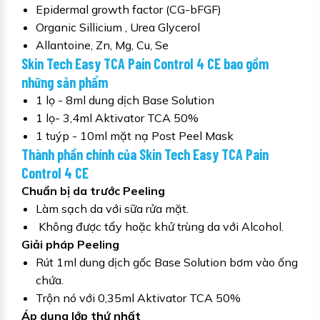
Epidermal growth factor (CG-bFGF)
Organic Sillicium , Urea Glycerol
Allantoine, Zn, Mg, Cu, Se
Skin Tech Easy TCA Pain Control 4 CE bao gồm
những sản phẩm
1 lọ - 8ml dung dịch Base Solution
1 lọ- 3,4ml Aktivator TCA 50%
1 tuýp - 10ml mặt nạ Post Peel Mask
Thành phần chính của Skin Tech Easy TCA Pain
Control 4 CE
Chuẩn bị da trước Peeling
Làm sạch da với sữa rửa mặt.
Không được tẩy hoặc khử trùng da với Alcohol.
Giải pháp Peeling
Rút 1ml dung dịch gốc Base Solution bơm vào ống
chứa.
Trộn nó với 0,35ml Aktivator TCA 50%
Áp dụng lớp thứ nhất