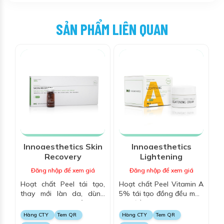
SẢN PHẨM LIÊN QUAN
Innoaesthetics Skin
Innoaesthetics
Recovery
Lightening
Đăng nhập để xem giá
Đăng nhập để xem giá
Hoạt chất Peel tái tạo,
Hoạt chất Peel Vitamin A
thay mới làn da, dùng
5% tái tạo đồng đều màu
cho mụn bọc, mủ sưng
da, điều trị mụn bã, thâm
viêm, giúp thu nhỏ lỗ chân
sau mụn
Hàng CTY
Tem QR
Hàng CTY
Tem QR
lông, trắng sáng, trẻ hóa