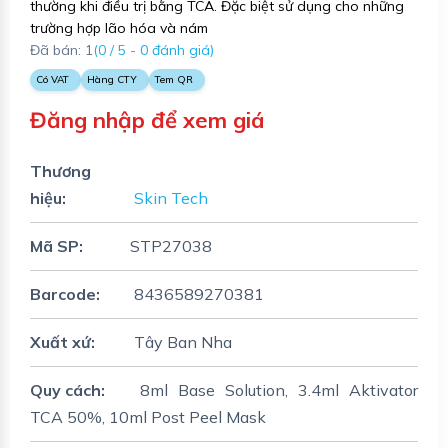
thường khi điều trị bằng TCA. Đặc biệt sử dụng cho những
trường hợp lão hóa và nám
Đã bán: 1
(0 / 5 - 0 đánh giá)
Có VAT
Hàng CTY
Tem QR
Đăng nhập để xem giá
Thương
hiệu:
Skin Tech
Mã SP:
STP27038
Barcode:
8436589270381
Xuất xứ:
Tây Ban Nha
Quy cách:
8ml Base Solution, 3.4ml Aktivator
TCA 50%, 10ml Post Peel Mask