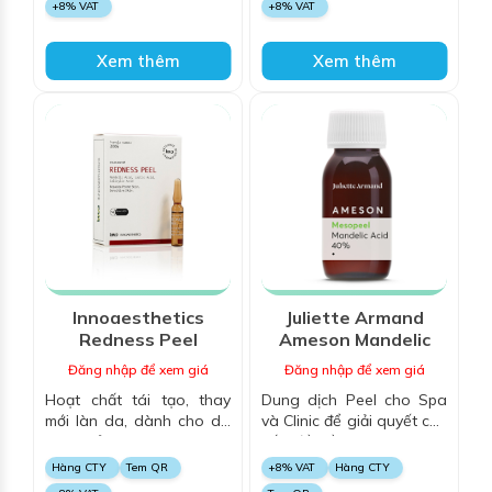
+8% VAT
+8% VAT
da
Xem thêm
Xem thêm
Innoaesthetics
Juliette Armand
Redness Peel
Ameson Mandelic
Acid 40%
Đăng nhập để xem giá
Đăng nhập để xem giá
Hoạt chất tái tạo, thay
Dung dịch Peel cho Spa
mới làn da, dành cho da
và Clinic để giải quyết các
nhạy cảm, da giãn mao
vấn đề về da mụn, thâm
mạch và da mẫn đỏ do
và các dấu hiệu lão hoá,
Hàng CTY
Tem QR
+8% VAT
Hàng CTY
corticoid, da bị trứng cá
căng bóng bề mặt, sáng