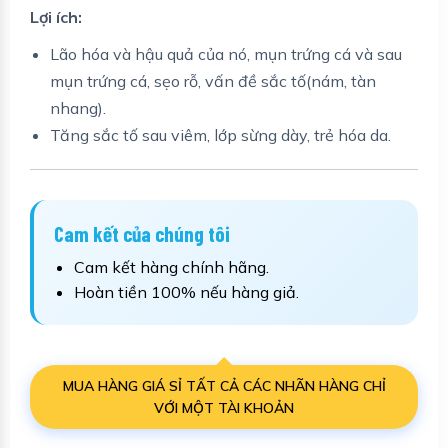
Lợi ích:
Lão hóa và hậu quả của nó, mụn trứng cá và sau
mụn trứng cá, sẹo rỗ, vấn đề sắc tố(nám, tàn
nhang).
Tăng sắc tố sau viêm, lớp sừng dày, trẻ hóa da.
Cam kết của chúng tôi
Cam kết hàng chính hãng.
Hoàn tiền 100% nếu hàng giả.
MUA HÀNG GIÁ SỈ TẤT CẢ CÁC NHÃN HÀNG CHỈ
VỚI MỘT TÀI KHOẢN