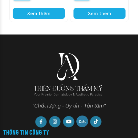
nhăn, tăng cường độ
thông thoáng lỗ chân
sáng cho da và giúp
lông, thúc đẩy quá trình
giảm sẹo và vết rạn da
tái tạo và củng cố hàng
Xem thêm
Xem thêm
trắng
rào bảo vệ da, kháng
khuẩn, kháng viêm, ức chế
sự phát triển của vi
khuẩn, ngăn ngừa mụn tái
phát và giảm các tổn
thương sau mụn
"Chất lượng - Uy tín - Tận tâm"
THÔNG TIN CÔNG TY