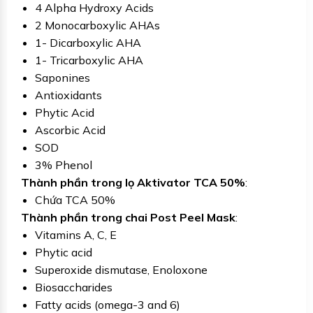
4 Alpha Hydroxy Acids
2 Monocarboxylic AHAs
1- Dicarboxylic AHA
1- Tricarboxylic AHA
Saponines
Antioxidants
Phytic Acid
Ascorbic Acid
SOD
3% Phenol
Thành phần trong lọ Aktivator TCA 50%
:
Chứa TCA 50%
Thành phần trong chai Post Peel Mask
:
Vitamins A, C, E
Phytic acid
Superoxide dismutase, Enoloxone
Biosaccharides
Fatty acids (omega-3 and 6)