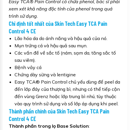
Easy TCA® Pain Control
có chứa phenol, bác sĩ phải
xem xét khả năng độc tính của phenol trong quá
trình sử dụng.
Chỉ định tốt nhất của Skin Tech Easy TCA Pain
Control 4 CE
Lão hóa da do ánh nắng và hậu quả của nó.
Mụn trứng cá và hậu quả sau mụn.
Các vấn đề về sắc tố (nám, sạm da, tăng sắc tố
sau viêm).
Bệnh vảy cá
Chứng dày sừng và lentigine
Easy TCA® Pain Control chủ yếu dùng để peel da
đến lớp đáy của thượng bì, nhưng có thể tiếp cận
đến vùng Grenz hoặc lớp trung bì nhú, tùy thuộc
vào quy trình sử dụng và số lớp áp dụng khi peel.
Thành phần chính của Skin Tech Easy TCA Pain
Control 4 CE
Thành phần trong lọ Base Solution
: