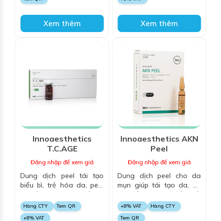
thiện độ sáng cho làn da
nhập của các alpha-
hydroxy acid vào da,
chiết xuất hoa cúc La Mã
Xem thêm
Xem thêm
giúp giảm viêm và làm dịu
da, thúc đẩy nhanh quá
trình tái tạo da
Innoaesthetics
Innoaesthetics AKN
T.C.AGE
Peel
Đăng nhập để xem giá
Đăng nhập để xem giá
Dung dịch peel tái tạo
Dung dịch peel cho da
biểu bì, trẻ hóa da, peel
mụn giúp tái tạo da, hỗ
da bằng TCA giúp điều trị
trợ điều trị mụn, điều tiết
lão hóa da từ nhẹ đến
tuyến bã, bình thường
Hàng CTY
Tem QR
+8% VAT
Hàng CTY
trung bình, làm mờ nếp
hóa tuyến bã nhờn, làm
+8% VAT
Tem QR