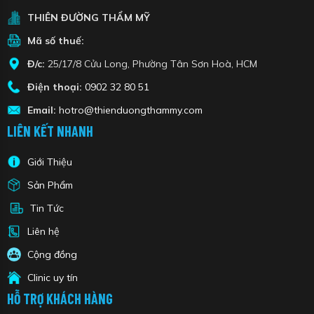
THIÊN ĐƯỜNG THẨM MỸ
Mã số thuế:
Đ/c:
25/17/8 Cửu Long, Phường Tân Sơn Hoà, HCM
Điện thoại:
0902 32 80 51
Email:
hotro@thienduongthammy.com
LIÊN KẾT NHANH
Giới Thiệu
Sản Phẩm
Tin Tức
Liên hệ
Cộng đồng
Clinic uy tín
HỖ TRỢ KHÁCH HÀNG