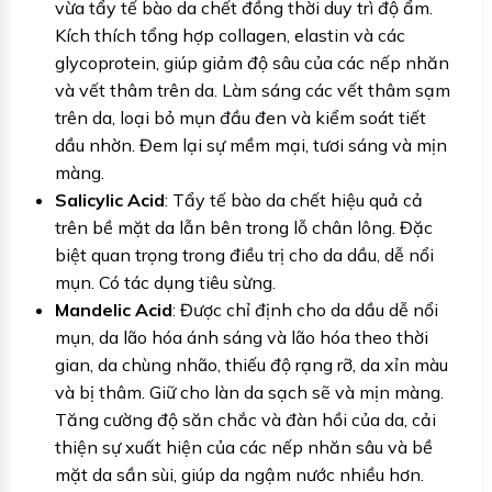
vừa tẩy tế bào da chết đồng thời duy trì độ ẩm.
Kích thích tổng hợp collagen, elastin và các
glycoprotein, giúp giảm độ sâu của các nếp nhăn
và vết thâm trên da. Làm sáng các vết thâm sạm
trên da, loại bỏ mụn đầu đen và kiểm soát tiết
dầu nhờn. Đem lại sự mềm mại, tươi sáng và mịn
màng.
Salicylic Acid
: Tẩy tế bào da chết hiệu quả cả
trên bề mặt da lẫn bên trong lỗ chân lông. Đặc
biệt quan trọng trong điều trị cho da dầu, dễ nổi
mụn. Có tác dụng tiêu sừng.
Mandelic Acid
: Được chỉ định cho da dầu dễ nổi
mụn, da lão hóa ánh sáng và lão hóa theo thời
gian, da chùng nhão, thiếu độ rạng rỡ, da xỉn màu
và bị thâm. Giữ cho làn da sạch sẽ và mịn màng.
Tăng cường độ săn chắc và đàn hồi của da, cải
thiện sự xuất hiện của các nếp nhăn sâu và bề
mặt da sần sùi, giúp da ngậm nước nhiều hơn.