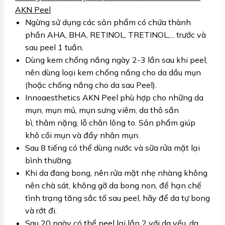
AKN Peel
Ngừng sử dụng các sản phẩm có chứa thành
phần AHA, BHA, RETINOL, TRETINOL,... trước và
sau peel 1 tuần.
Dùng kem chống nắng ngày 2-3 lần sau khi peel,
nên dùng loại kem chống nắng cho da dầu mụn
(hoặc chống nắng cho da sau Peel).
Innoaesthetics AKN Peel phù hợp cho những da
mụn, mụn mủ, mụn sưng viêm, da thô sần
bì, thâm nặng, lỗ chân lông to. Sản phẩm giúp
khô cồi mụn và đẩy nhân mụn.
Sau 8 tiếng có thể dùng nước và sữa rửa mặt lại
bình thường.
Khi da đang bong, nên rửa mặt nhẹ nhàng không
nên chà sát, không gỡ da bong non, để hạn chế
tình trạng tăng sắc tố sau peel, hãy để da tự bong
và rớt đi.
Sau 20 ngày có thể peel lại lần 2 với da yếu, da