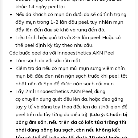
khỏe 14 ngày peel lại.
Nếu da khách có mụn ẩn dưới da sẽ có tình trạng
đẩy mụn trong 1-2 lần đầu peel, tuy nhiên mụn
đẩy lên đến đâu sẽ khô và rụng đến đó.
Liệu trình hiệu quả từ với 3-5 lần peel. Hoặc có
thể peel định kỳ tùy theo nhu cầu.
Các bước peel da với Innoaesthetics AKN Peel
Làm sạch da với sữa rửa mặt;
Kiểm tra da nếu có mụn mủ, mụn sưng viêm chín,
mụn bã, đầu đen nên nặn sạch trước khi peel; tốt
nhất nên đi Spa để được nặn sạch cồi mụn;
Lấy 2ml Innoaesthetics AKN Peel, dùng
cọ chuyên dụng quét đều lên da, hoặc đeo găng
tay y tế và dùng tay thoa đều lên da. (thời gian để
peel trên da tùy từng da điều trị). (
Lưu ý: Chuẩn bị
bông ẩm sẵn, nếu trên da có kết tủa trắng thì
phải dùng bông lau sạch, còn nếu không kết
tủa có thể để trên da tối đa là 10 phút hoặc có