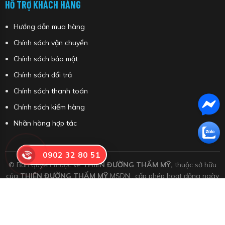
HỖ TRỢ KHÁCH HÀNG
Hướng dẫn mua hàng
Chính sách vận chuyển
Chính sách bảo mật
Chính sách đổi trả
Chính sách thanh toán
Chính sách kiểm hàng
Nhãn hàng hợp tác
0902 32 80 51
© Bản quyền thuộc về
THIÊN ĐƯỜNG THẨM MỸ,
thuộc sở hữu
của
THIÊN ĐƯỜNG THẨM MỸ
MSDN:, cấp phép hoạt động ngày
26 tháng 04 năm 2022
Meso
|
Filler
|
Botox
|
Chỉ
|
Skin Booster
|
Peel
|
Dược mỹ phẩm
|
Thực phẩm bổ sung
|
Tẩy
trang, Sữa rửa mặt, Tẩy tế bào chết
|
Toner, Ampoule, Booster
|
Serum
|
Kem
|
Mặt nạ
|
Kem chống nắng