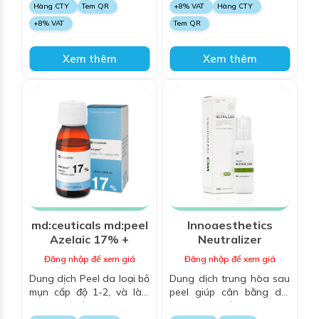
mạch và da mẫn đỏ do
và các dấu hiệu lão hoá,
Hàng CTY
Tem QR
+8% VAT
Hàng CTY
corticoid, da bị trứng cá
căng bóng bề mặt, sáng
+8% VAT
Tem QR
đỏ
da
Xem thêm
Xem thêm
md:ceuticals md:peel
Innoaesthetics
Azelaic 17% +
Neutralizer
Salicylic 20%
Đăng nhập để xem giá
Đăng nhập để xem giá
Dung dịch Peel da loại bỏ
Dung dịch trung hòa sau
mụn cấp độ 1-2, và làm
peel giúp cân bằng da,
sáng da, với Azelaic Acid
làm dịu da tức thì sau khi