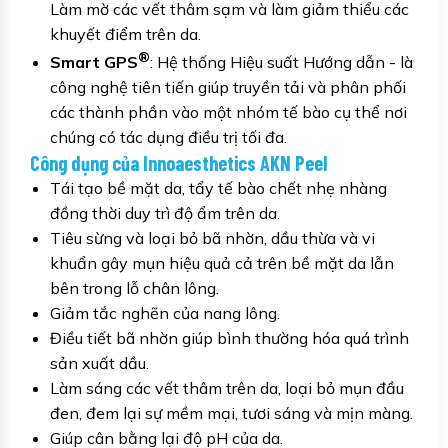
Làm mờ các vết thâm sạm và làm giảm thiểu các
khuyết điểm trên da.
®
Smart GPS
: Hệ thống Hiệu suất Hướng dẫn - là
công nghệ tiên tiến giúp truyền tải và phân phối
các thành phần vào một nhóm tế bào cụ thể nơi
chúng có tác dụng điều trị tối đa.
Công dụng của Innoaesthetics AKN Peel
Tái tạo bề mặt da, tẩy tế bào chết nhẹ nhàng
đồng thời duy trì độ ẩm trên da.
Tiêu sừng và loại bỏ bã nhờn, dầu thừa và vi
khuẩn gây mụn hiệu quả cả trên bề mặt da lẫn
bên trong lỗ chân lông.
Giảm tắc nghẽn của nang lông.
Điều tiết bã nhờn giúp bình thường hóa quá trình
sản xuất dầu.
Làm sáng các vết thâm trên da, loại bỏ mụn đầu
đen, đem lại sự mềm mại, tươi sáng và mịn màng.
Giúp cân bằng lại độ pH của da.