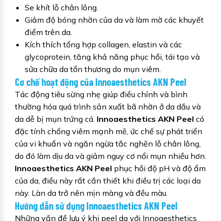
Se khít lỗ chân lông.
Giảm độ bóng nhờn của da và làm mờ các khuyết
điểm trên da.
Kích thích tổng hợp collagen, elastin và các
glycoprotein, tăng khả năng phục hồi, tái tạo và
sửa chữa da tổn thương do mụn viêm.
Cơ chế hoạt động của Innoaesthetics AKN Peel
Tác động tiêu sừng nhẹ giúp điều chỉnh và bình
thường hóa quá trình sản xuất bã nhờn ở da dầu và
da dễ bị mụn trứng cá.
Innoaesthetics AKN Peel
có
đặc tính chống viêm mạnh mẽ, ức chế sự phát triển
của vi khuẩn và ngăn ngừa tắc nghẽn lỗ chân lông,
do đó làm dịu da và giảm nguy cơ nổi mụn nhiều hơn.
Innoaesthetics AKN Peel
phục hồi độ pH và độ ẩm
của da, điều này rất cần thiết khi điều trị các loại da
này. Làn da trở nên mịn màng và đều màu.
Hướng dẫn sử dụng Innoaesthetics AKN Peel
Những vấn đề lưu ý khi peel da với Innoaesthetics