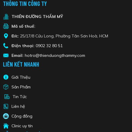
THÔNG TIN CÔNG TY
THIÊN ĐƯỜNG THẨM MỸ
Mã số thuế:
Đ/c:
25/17/8 Cửu Long, Phường Tân Sơn Hoà, HCM
Điện thoại:
0902 32 80 51
Email:
hotro@thienduongthammy.com
LIÊN KẾT NHANH
Giới Thiệu
Sản Phẩm
Tin Tức
Liên hệ
Cộng đồng
Clinic uy tín