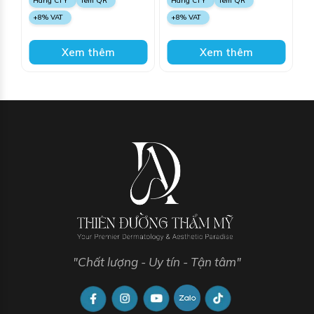
Hàng CTY
Tem QR
Hàng CTY
Tem QR
trung bình, làm mờ nếp
tất cả các loại tăng sắc tố
+8% VAT
+8% VAT
nhăn, tăng cường độ
& tình trạng lão hóa ánh
sáng cho da và giúp
sáng, sẹo mụn và vết rạn
giảm sẹo và vết rạn da
da, giảm nếp nhăn, tinh
Xem thêm
Xem thêm
trắng
chỉnh kết cấu da và làm
sáng màu da
"Chất lượng - Uy tín - Tận tâm"