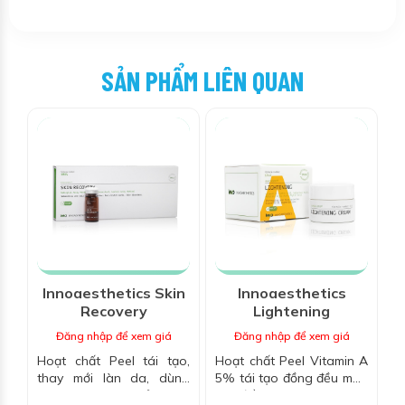
SẢN PHẨM LIÊN QUAN
Innoaesthetics Skin
Innoaesthetics
Recovery
Lightening
Đăng nhập để xem giá
Đăng nhập để xem giá
Hoạt chất Peel tái tạo,
Hoạt chất Peel Vitamin A
thay mới làn da, dùng
5% tái tạo đồng đều màu
cho mụn bọc, mủ sưng
da, điều trị mụn bã, thâm