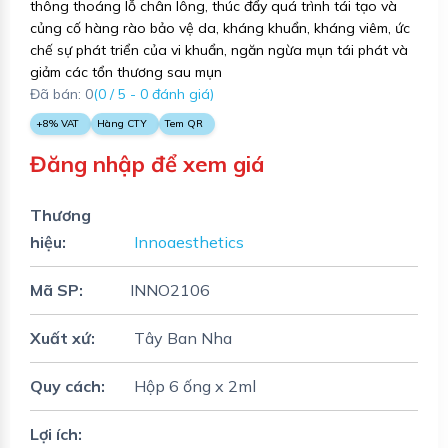
thông thoáng lỗ chân lông, thúc đẩy quá trình tái tạo và
củng cố hàng rào bảo vệ da, kháng khuẩn, kháng viêm, ức
chế sự phát triển của vi khuẩn, ngăn ngừa mụn tái phát và
giảm các tổn thương sau mụn
Đã bán: 0
(0 / 5 - 0 đánh giá)
+8% VAT
Hàng CTY
Tem QR
Đăng nhập để xem giá
Thương
hiệu:
Innoaesthetics
Mã SP:
INNO2106
Xuất xứ:
Tây Ban Nha
Quy cách:
Hộp 6 ống x 2ml
Lợi ích: