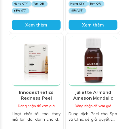
viêm, giúp thu nhỏ lỗ chân
sau mụn
Hàng CTY
Tem QR
Hàng CTY
Tem QR
lông, trắng sáng, trẻ hóa
+8% VAT
+8% VAT
da
Xem thêm
Xem thêm
Innoaesthetics
Juliette Armand
Redness Peel
Ameson Mandelic
Acid 40%
Đăng nhập để xem giá
Đăng nhập để xem giá
Hoạt chất tái tạo, thay
Dung dịch Peel cho Spa
mới làn da, dành cho da
và Clinic để giải quyết các
nhạy cảm, da giãn mao
vấn đề về da mụn, thâm