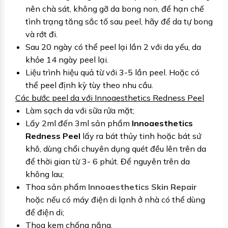
nên chà sát, không gỡ da bong non, để hạn chế
tình trạng tăng sắc tố sau peel, hãy để da tự bong
và rớt đi.
Sau 20 ngày có thể peel lại lần 2 với da yếu, da
khỏe 14 ngày peel lại.
Liệu trình hiệu quả từ với 3-5 lần peel. Hoặc có
thể peel định kỳ tùy theo nhu cầu.
Các bước peel da với Innoaesthetics Redness Peel
Làm sạch da với sữa rửa mặt;
Lấy 2ml đến 3ml sản phẩm
Innoaesthetics
Redness Peel
lấy ra bát thủy tinh hoặc bát sứ
khô, dùng chổi chuyên dụng quét đều lên trên da
để thời gian từ 3- 6 phút. Để nguyên trên da
không lau;
Thoa sản phẩm
Innoaesthetics Skin Repair
hoặc nếu có máy điện di lạnh ở nhà có thể dùng
để điện di;
Thoa kem chống nắng.