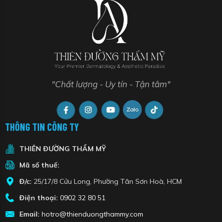
"Chất lượng - Uy tín - Tận tâm"
THÔNG TIN CÔNG TY
THIÊN ĐƯỜNG THẨM MỸ
Mã số thuế:
Đ/c:
25/17/8 Cửu Long, Phường Tân Sơn Hoà, HCM
Điện thoại:
0902 32 80 51
Email:
hotro@thienduongthammy.com