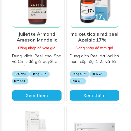
Juliette Armand
md:ceuticals md:peel
Ameson Mandelic
Azelaic 17% +
Acid 40%
Salicylic 20%
Đăng nhập để xem giá
Đăng nhập để xem giá
Dung dịch Peel cho Spa
Dung dịch Peel da loại bỏ
và Clinic để giải quyết các
mụn cấp độ 1-2, và làm
vấn đề về da mụn, thâm
sáng da, với Azelaic Acid
và các dấu hiệu lão hoá,
và Salicylic Acid, làm sạch
+8% VAT
Hàng CTY
Hàng CTY
+8% VAT
căng bóng bề mặt, sáng
mụn, giảm sắc tố và cải
Tem QR
Tem QR
da
thiện độ sáng cho làn da
Xem thêm
Xem thêm