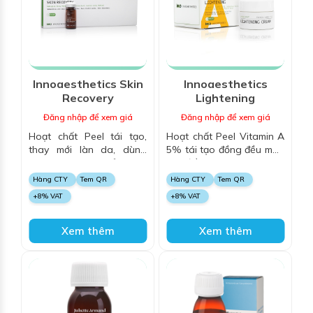
Innoaesthetics Skin
Innoaesthetics
Recovery
Lightening
Đăng nhập để xem giá
Đăng nhập để xem giá
Hoạt chất Peel tái tạo,
Hoạt chất Peel Vitamin A
thay mới làn da, dùng
5% tái tạo đồng đều màu
cho mụn bọc, mủ sưng
da, điều trị mụn bã, thâm
viêm, giúp thu nhỏ lỗ chân
sau mụn
Hàng CTY
Tem QR
Hàng CTY
Tem QR
lông, trắng sáng, trẻ hóa
+8% VAT
+8% VAT
da
Xem thêm
Xem thêm