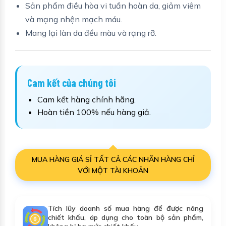
Sản phẩm điều hòa vi tuần hoàn da, giảm viêm
và mạng nhện mạch máu.
Mang lại làn da đều màu và rạng rỡ.
Cam kết của chúng tôi
Cam kết hàng chính hãng.
Hoàn tiền 100% nếu hàng giả.
MUA HÀNG GIÁ SỈ TẤT CẢ CÁC NHÃN HÀNG CHỈ
VỚI MỘT TÀI KHOẢN
Tích lũy doanh số mua hàng để được nâng
chiết khấu, áp dụng cho toàn bộ sản phẩm,