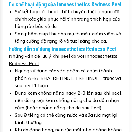
Cơ chế hoạt động của Innoaesthetics Redness Peel
Sự kết hợp các hoạt chất chuyên biệt ở nồng độ
chính xác giúp phục hồi tình trạng thích hợp của
hàng rào bảo vệ da.
Sản phẩm giúp thu nhỏ mạch máu, giảm viêm và
tăng cường độ rạng rỡ và tươi sáng cho da.
Hướng dẫn sử dụng Innoaesthetics Redness Peel
Những vấn đề lưu ý khi peel da với Innoaesthetics
Redness Peel
Ngừng sử dụng các sản phẩm có chứa thành
phần AHA, BHA, RETINOL, TRETINOL,... trước và
sau peel 1 tuần.
Dùng kem chống nắng ngày 2-3 lần sau khi peel,
nên dùng loại kem chống nắng cho da dầu nhạy
cảm (hoặc chống nắng cho da sau Peel).
Sau 8 tiếng có thể dùng nước và sữa rửa mặt lại
bình thường.
Khi da đang bong, nên rửa mặt nhẹ nhàng không