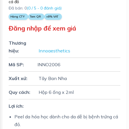
cá đỏ
Đã bán: 0
(0 / 5 - 0 đánh giá)
Hàng CTY
Tem QR
+8% VAT
Đăng nhập để xem giá
Thương
hiệu:
Innoaesthetics
Mã SP:
INNO2006
Xuất xứ:
Tây Ban Nha
Quy cách:
Hộp 6 ống x 2ml
Lợi ích:
Peel da hóa học dành cho da dễ bị bệnh trứng cá
đỏ.