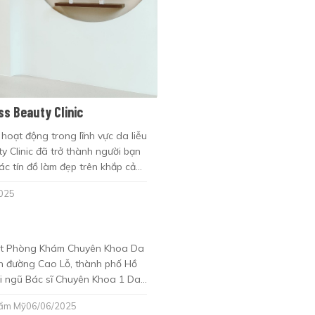
s Beauty Clinic
hoạt động trong lĩnh vực da liễu
 Clinic đã trở thành người bạn
c tín đồ làm đẹp trên khắp cả
025
một Phòng Khám Chuyên Khoa Da
rên đường Cao Lỗ, thành phố Hồ
đội ngũ Bác sĩ Chuyên Khoa 1 Da
nghiệm, cũng chính là đội ngũ
hẩm Mỹ
06/06/2025
 Clinic.