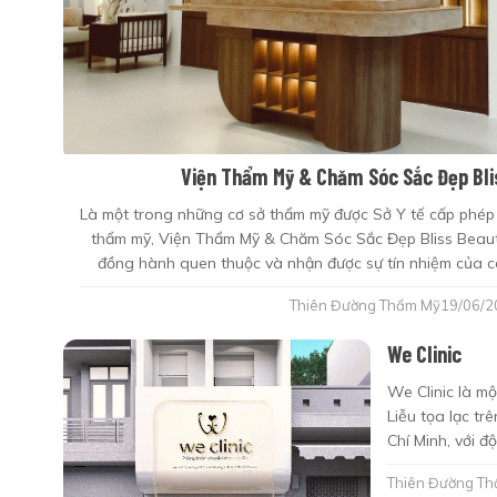
Viện Thẩm Mỹ & Chăm Sóc Sắc Đẹp Blis
Là một trong những cơ sở thẩm mỹ được Sở Y tế cấp phép 
thẩm mỹ, Viện Thẩm Mỹ & Chăm Sóc Sắc Đẹp Bliss Beauty
đồng hành quen thuộc và nhận được sự tín nhiệm của cá
nước.
Thiên Đường Thẩm Mỹ
19/06/2
We Clinic
We Clinic là 
Liễu tọa lạc t
Chí Minh, với 
Liễu giàu kinh 
Thiên Đường T
sáng lập nên We