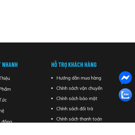
T NHANH
HỖ TRỢ KHÁCH HÀNG
Hướng dẫn mua hàng
Thiệu
Chính sách vận chuyển
Phẩm
Chính sách bảo mật
Tức
Chính sách đổi trả
hệ
Chính sách thanh toán
 đồng
Chính sách kiểm hàng
 uy tín