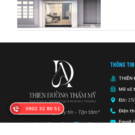
THÔNG TIN
THIÊN
Mã số t
Đ/c:
25/
0902 32 80 51
Điện th
"Chất lượng - Uy tín - Tận tâm"
Email: