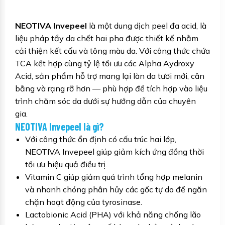
NEOTIVA Invepeel
là một dung dịch peel đa acid, là
liệu pháp tẩy da chết hai pha được thiết kế nhằm
cải thiện kết cấu và tông màu da. Với công thức chứa
TCA kết hợp cùng tỷ lệ tối ưu các Alpha Aydroxy
Acid, sản phẩm hỗ trợ mang lại làn da tươi mới, cân
bằng và rạng rỡ hơn — phù hợp để tích hợp vào liệu
trình chăm sóc da dưới sự hướng dẫn của chuyên
gia.
NEOTIVA Invepeel là gì?
Với công thức ổn định có cấu trúc hai lớp,
NEOTIVA Invepeel giúp giảm kích ứng đồng thời
tối ưu hiệu quả điều trị.
Vitamin C giúp giảm quá trình tổng hợp melanin
và nhanh chóng phân hủy các gốc tự do để ngăn
chặn hoạt động của tyrosinase.
Lactobionic Acid (PHA) với khả năng chống lão