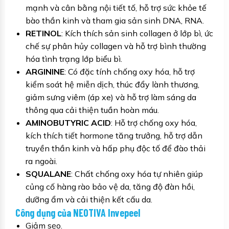
mạnh và cân bằng nội tiết tố, hỗ trợ sức khỏe tế
bào thần kinh và tham gia sản sinh DNA, RNA.
RETINOL
: Kích thích sản sinh collagen ở lớp bì, ức
chế sự phân hủy collagen và hỗ trợ bình thường
hóa tình trạng lớp biểu bì.
ARGININE
: Có đặc tính chống oxy hóa, hỗ trợ
kiểm soát hệ miễn dịch, thúc đẩy lành thương,
giảm sưng viêm (áp xe) và hỗ trợ làm sáng da
thông qua cải thiện tuần hoàn máu.
AMINOBUTYRIC ACID
: Hỗ trợ chống oxy hóa,
kích thích tiết hormone tăng trưởng, hỗ trợ dẫn
truyền thần kinh và hấp phụ độc tố để đào thải
ra ngoài.
SQUALANE
: Chất chống oxy hóa tự nhiên giúp
củng cố hàng rào bảo vệ da, tăng độ đàn hồi,
dưỡng ẩm và cải thiện kết cấu da.
Công dụng của NEOTIVA Invepeel
Giảm sẹo.