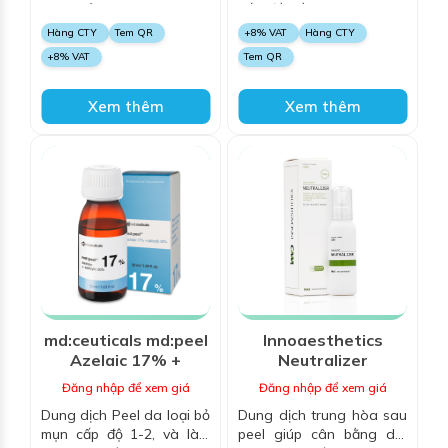
nhạy cảm, da giãn mao
vấn đề về da mụn, thâm
mạch và da mẫn đỏ do
và các dấu hiệu lão hoá,
Hàng CTY
Tem QR
+8% VAT
Hàng CTY
corticoid, da bị trứng cá
căng bóng bề mặt, sáng
+8% VAT
Tem QR
đỏ
da
Xem thêm
Xem thêm
md:ceuticals md:peel
Innoaesthetics
Azelaic 17% +
Neutralizer
Salicylic 20%
Đăng nhập để xem giá
Đăng nhập để xem giá
Dung dịch Peel da loại bỏ
Dung dịch trung hòa sau
mụn cấp độ 1-2, và làm
peel giúp cân bằng da,