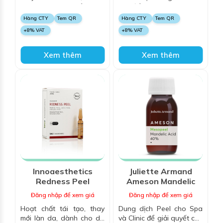
cho mụn bọc, mủ sưng
da, điều trị mụn bã, thâm
viêm, giúp thu nhỏ lỗ chân
sau mụn
Hàng CTY
Tem QR
Hàng CTY
Tem QR
lông, trắng sáng, trẻ hóa
+8% VAT
+8% VAT
da
Xem thêm
Xem thêm
Innoaesthetics
Juliette Armand
Redness Peel
Ameson Mandelic
Acid 40%
Đăng nhập để xem giá
Đăng nhập để xem giá
Hoạt chất tái tạo, thay
Dung dịch Peel cho Spa
mới làn da, dành cho da
và Clinic để giải quyết các