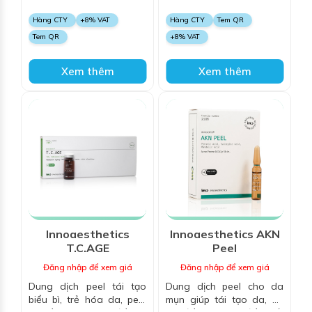
sáng da, với Azelaic Acid
làm dịu da tức thì sau khi
và Salicylic Acid, làm sạch
peel, trung hòa acid trên
Hàng CTY
+8% VAT
Hàng CTY
Tem QR
mụn, giảm sắc tố và cải
da giúp kiểm soát sự xâm
Tem QR
+8% VAT
thiện độ sáng cho làn da
nhập của các alpha-
hydroxy acid vào da,
chiết xuất hoa cúc La Mã
Xem thêm
Xem thêm
giúp giảm viêm và làm dịu
da, thúc đẩy nhanh quá
trình tái tạo da
Innoaesthetics
Innoaesthetics AKN
T.C.AGE
Peel
Đăng nhập để xem giá
Đăng nhập để xem giá
Dung dịch peel tái tạo
Dung dịch peel cho da
biểu bì, trẻ hóa da, peel
mụn giúp tái tạo da, hỗ