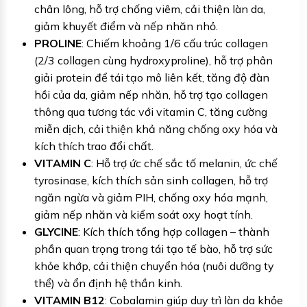
chân lông, hỗ trợ chống viêm, cải thiện làn da,
giảm khuyết điểm và nếp nhăn nhỏ.
PROLINE
: Chiếm khoảng 1/6 cấu trúc collagen
(2/3 collagen cùng hydroxyproline), hỗ trợ phân
giải protein để tái tạo mô liên kết, tăng độ đàn
hồi của da, giảm nếp nhăn, hỗ trợ tạo collagen
thông qua tương tác với vitamin C, tăng cường
miễn dịch, cải thiện khả năng chống oxy hóa và
kích thích trao đổi chất.
VITAMIN C
: Hỗ trợ ức chế sắc tố melanin, ức chế
tyrosinase, kích thích sản sinh collagen, hỗ trợ
ngăn ngừa và giảm PIH, chống oxy hóa mạnh,
giảm nếp nhăn và kiểm soát oxy hoạt tính.
GLYCINE
: Kích thích tổng hợp collagen – thành
phần quan trọng trong tái tạo tế bào, hỗ trợ sức
khỏe khớp, cải thiện chuyển hóa (nuôi dưỡng ty
thể) và ổn định hệ thần kinh.
VITAMIN B12
: Cobalamin giúp duy trì làn da khỏe