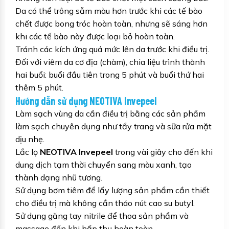
Da có thể trông sẫm màu hơn trước khi các tế bào
chết được bong tróc hoàn toàn, nhưng sẽ sáng hơn
khi các tế bào này được loại bỏ hoàn toàn.
Tránh các kích ứng quá mức lên da trước khi điều trị.
Đối với viêm da cơ địa (chàm), chia liệu trình thành
hai buổi: buổi đầu tiên trong 5 phút và buổi thứ hai
thêm 5 phút.
Hướng dẫn sử dụng NEOTIVA Invepeel
Làm sạch vùng da cần điều trị bằng các sản phẩm
làm sạch chuyên dụng như tẩy trang và sữa rửa mặt
dịu nhẹ.
Lắc lọ
NEOTIVA Invepeel
trong vài giây cho đến khi
dung dịch tạm thời chuyển sang màu xanh, tạo
thành dạng nhũ tương.
Sử dụng bơm tiêm để lấy lượng sản phẩm cần thiết
cho điều trị mà không cần tháo nút cao su butyl.
Sử dụng găng tay nitrile để thoa sản phẩm và
massage đến khi hấp thụ hoàn toàn.