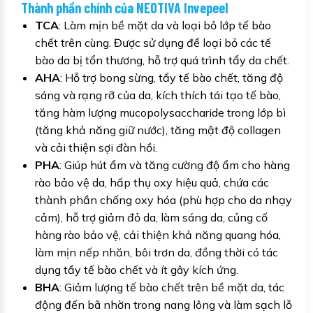
Thành phần chính của NEOTIVA Invepeel
TCA
: Làm mịn bề mặt da và loại bỏ lớp tế bào
chết trên cùng. Được sử dụng để loại bỏ các tế
bào da bị tổn thương, hỗ trợ quá trình tẩy da chết.
AHA
: Hỗ trợ bong sừng, tẩy tế bào chết, tăng độ
sáng và rạng rỡ của da, kích thích tái tạo tế bào,
tăng hàm lượng mucopolysaccharide trong lớp bì
(tăng khả năng giữ nước), tăng mật độ collagen
và cải thiện sợi đàn hồi.
PHA
: Giúp hút ẩm và tăng cường độ ẩm cho hàng
rào bảo vệ da, hấp thụ oxy hiệu quả, chứa các
thành phần chống oxy hóa (phù hợp cho da nhạy
cảm), hỗ trợ giảm đỏ da, làm sáng da, củng cố
hàng rào bảo vệ, cải thiện khả năng quang hóa,
làm mịn nếp nhăn, bôi trơn da, đồng thời có tác
dụng tẩy tế bào chết và ít gây kích ứng.
BHA
: Giảm lượng tế bào chết trên bề mặt da, tác
động đến bã nhờn trong nang lông và làm sạch lỗ