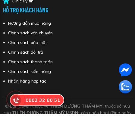
Clinic uy tín
HỖ TRỢ KHÁCH HÀNG
Hướng dẫn mua hàng
Chính sách vận chuyển
Chính sách bảo mật
Chính sách đổi trả
Chính sách thanh toán
Chính sách kiểm hàng
Nhãn hàng hợp tác
0902 32 80 51
© Bản quyền thuộc về
THIÊN ĐƯỜNG THẨM MỸ,
thuộc sở hữu
của
THIÊN ĐƯỜNG THẨM MỸ
MSDN:, cấp phép hoạt động ngày
26 tháng 04 năm 2022
Meso
|
Filler
|
Botox
|
Chỉ
|
Skin Booster
|
Peel
|
Dược mỹ phẩm
|
Thực phẩm bổ sung
|
Tẩy
trang, Sữa rửa mặt, Tẩy tế bào chết
|
Toner, Ampoule, Booster
|
Serum
|
Kem
|
Mặt nạ
|