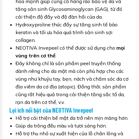
hóa mạnh giúp củng cố hàng rào bảo vệ da và
tăng sản sinh Glycosaminoglycan (GAG), từ đó
cải thiện độ đầy và độ đàn hồi của da.
Hydroxyproline thúc đẩy sự tăng sinh tế bào
keratin và tối ưu hóa quá trình sản sinh sợi
collagen.
NEOTIVA Invepeel có thể được sử dụng cho
mọi
vùng trên cơ thể
.
Đây không chỉ là sản phẩm peel truyền thống
dành riêng cho da mặt mà còn phù hợp cho các
vùng như khuỷu tay, bẹn, nách và chăm sóc da cơ
địa viêm da cơ địa (atopic). Đồng thời, sản phẩm
cũng rất hiệu quả trong cải thiện tăng sắc tố da,
rạn da trên cơ thể, v.v.
Lợi ích nổi bật của NEOTIVA Invepeel
Hỗ trợ cải thiện bề mặt da trở nên mịn màng hơn.
Giúp da trông đều màu và tươi sáng hơn.
Hỗ trợ thu nhỏ sự xuất hiện của lỗ chân lông và