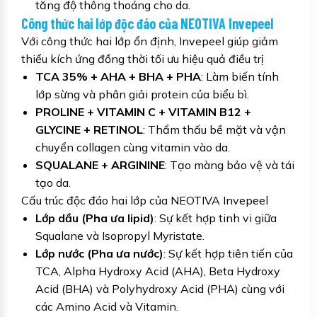
tăng độ thông thoáng cho da.
Công thức hai lớp độc đáo của NEOTIVA Invepeel
Với công thức hai lớp ổn định, Invepeel giúp giảm
thiểu kích ứng đồng thời tối ưu hiệu quả điều trị
TCA 35% + AHA + BHA + PHA
: Làm biến tính
lớp sừng và phân giải protein của biểu bì.
PROLINE + VITAMIN C + VITAMIN B12 +
GLYCINE + RETINOL
: Thẩm thấu bề mặt và vận
chuyển collagen cùng vitamin vào da.
SQUALANE + ARGININE
: Tạo màng bảo vệ và tái
tạo da.
Cấu trúc độc đáo hai lớp của NEOTIVA Invepeel
Lớp dầu (Pha ưa lipid)
: Sự kết hợp tinh vi giữa
Squalane và Isopropyl Myristate.
Lớp nước (Pha ưa nước)
: Sự kết hợp tiên tiến của
TCA, Alpha Hydroxy Acid (AHA), Beta Hydroxy
Acid (BHA) và Polyhydroxy Acid (PHA) cùng với
các Amino Acid và Vitamin.