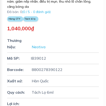
nám, giảm nếp nhăn, điều trị mụn, thu nhỏ lỗ chân lông,
căng bóng da
Đã bán: 0
(0 / 5 - 0 đánh giá)
Hàng CTY
Tách lẻ lọ
1,040,000₫
Thương
hiệu:
Neotiva
Mã SP:
IB39012
Barcode:
8800278390122
Xuất xứ:
Hàn Quốc
Quy cách:
Tách Lọ 6ml
Lợi ích: