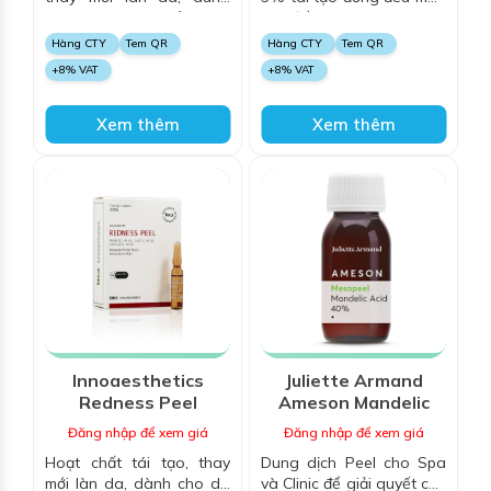
cho mụn bọc, mủ sưng
da, điều trị mụn bã, thâm
viêm, giúp thu nhỏ lỗ chân
sau mụn
Hàng CTY
Tem QR
Hàng CTY
Tem QR
lông, trắng sáng, trẻ hóa
+8% VAT
+8% VAT
da
Xem thêm
Xem thêm
Innoaesthetics
Juliette Armand
Redness Peel
Ameson Mandelic
Acid 40%
Đăng nhập để xem giá
Đăng nhập để xem giá
Hoạt chất tái tạo, thay
Dung dịch Peel cho Spa
mới làn da, dành cho da
và Clinic để giải quyết các