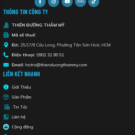
THÔNG TIN CÔNG TY
THIÊN ĐƯỜNG THẨM MỸ
Mã số thuế:
Đ/c:
25/17/8 Cửu Long, Phường Tân Sơn Hoà, HCM
Điện thoại:
0902 32 80 51
Email:
hotro@thienduongthammy.com
LIÊN KẾT NHANH
Giới Thiệu
Sản Phẩm
Tin Tức
Liên hệ
Cộng đồng