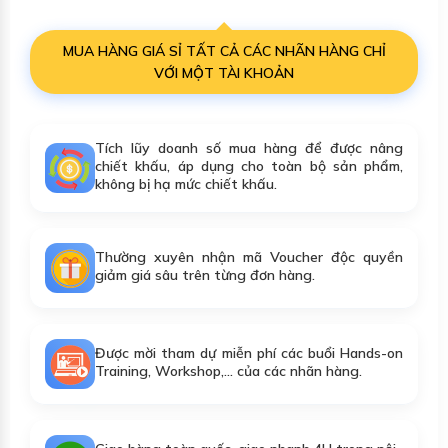
MUA HÀNG GIÁ SỈ TẤT CẢ CÁC NHÃN HÀNG CHỈ
VỚI MỘT TÀI KHOẢN
Tích lũy doanh số mua hàng để được nâng
chiết khấu, áp dụng cho toàn bộ sản phẩm,
không bị hạ mức chiết khấu.
Thường xuyên nhận mã Voucher độc quyền
giảm giá sâu trên từng đơn hàng.
Được mời tham dự miễn phí các buổi Hands-on
Training, Workshop,... của các nhãn hàng.