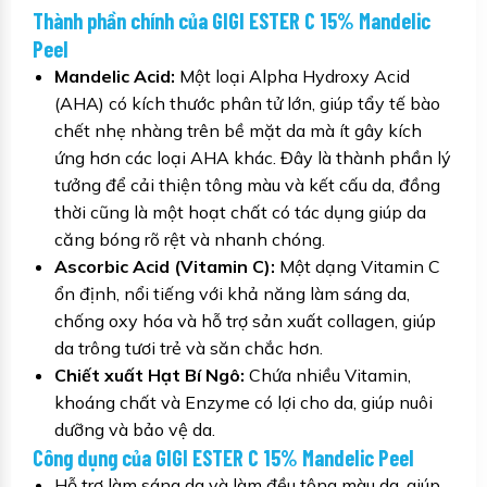
Thành phần chính của GIGI ESTER C 15% Mandelic
Peel
Mandelic Acid:
Một loại Alpha Hydroxy Acid
(AHA) có kích thước phân tử lớn, giúp tẩy tế bào
chết nhẹ nhàng trên bề mặt da mà ít gây kích
ứng hơn các loại AHA khác. Đây là thành phần lý
tưởng để cải thiện tông màu và kết cấu da, đồng
thời cũng là một hoạt chất có tác dụng giúp da
căng bóng rõ rệt và nhanh chóng.
Ascorbic Acid (Vitamin C):
Một dạng Vitamin C
ổn định, nổi tiếng với khả năng làm sáng da,
chống oxy hóa và hỗ trợ sản xuất collagen, giúp
da trông tươi trẻ và săn chắc hơn.
Chiết xuất Hạt Bí Ngô:
Chứa nhiều Vitamin,
khoáng chất và Enzyme có lợi cho da, giúp nuôi
dưỡng và bảo vệ da.
Công dụng của GIGI ESTER C 15% Mandelic Peel
Hỗ trợ làm sáng da và làm đều tông màu da, giúp