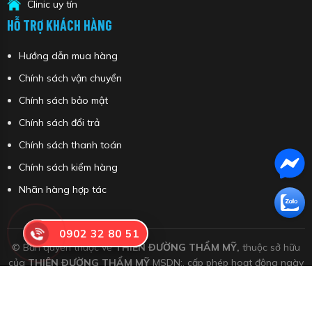
Clinic uy tín
HỖ TRỢ KHÁCH HÀNG
Hướng dẫn mua hàng
Chính sách vận chuyển
Chính sách bảo mật
Chính sách đổi trả
Chính sách thanh toán
Chính sách kiểm hàng
Nhãn hàng hợp tác
0902 32 80 51
© Bản quyền thuộc về
THIÊN ĐƯỜNG THẨM MỸ,
thuộc sở hữu
của
THIÊN ĐƯỜNG THẨM MỸ
MSDN:, cấp phép hoạt động ngày
26 tháng 04 năm 2022
Meso
|
Filler
|
Botox
|
Chỉ
|
Skin Booster
|
Peel
|
Dược mỹ phẩm
|
Thực phẩm bổ sung
|
Tẩy
trang, Sữa rửa mặt, Tẩy tế bào chết
|
Toner, Ampoule, Booster
|
Serum
|
Kem
|
Mặt nạ
|