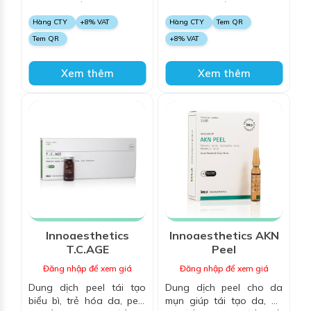
sáng da, với Azelaic Acid
làm dịu da tức thì sau khi
và Salicylic Acid, làm sạch
peel, trung hòa acid trên
Hàng CTY
+8% VAT
Hàng CTY
Tem QR
mụn, giảm sắc tố và cải
da giúp kiểm soát sự xâm
Tem QR
+8% VAT
thiện độ sáng cho làn da
nhập của các alpha-
hydroxy acid vào da,
chiết xuất hoa cúc La Mã
Xem thêm
Xem thêm
giúp giảm viêm và làm dịu
da, thúc đẩy nhanh quá
trình tái tạo da
Innoaesthetics
Innoaesthetics AKN
T.C.AGE
Peel
Đăng nhập để xem giá
Đăng nhập để xem giá
Dung dịch peel tái tạo
Dung dịch peel cho da
biểu bì, trẻ hóa da, peel
mụn giúp tái tạo da, hỗ