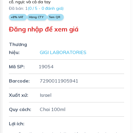
cổ, ngực và cả da tay
Đã bán: 1
(0 / 5 - 0 đánh giá)
+8% VAT
Hàng CTY
Tem QR
Đăng nhập để xem giá
Thương
hiệu:
GIGI LABORATORIES
Mã SP:
19054
Barcode:
7290011905941
Xuất xứ:
Israel
Quy cách:
Chai 100ml
Lợi ích: