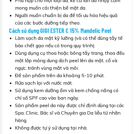
Phù hợp cho mọi loại da, kể cả làn da nhạy cảm
mong muốn cải thiện bề mặt da.
Người muốn chuẩn bị da để tối ưu hóa hiệu quả
của các bước dưỡng tiếp theo.
Cách sử dụng GIGI ESTER C 15% Mandelic Peel
Làm sạch da mặt kỹ lưỡng (và có thể dùng tẩy tế
bào chết gạo nếu có trong quy trình).
Dùng dụng cụ thoa hoặc bông tẩy trang, thoa đều
một lớp mỏng dung dịch peel lên da mặt, cổ và
ngực, tránh vùng mắt và môi.
Để sản phẩm trên da khoảng 5-10 phút.
Rửa sạch lại với nước mát.
Sử dụng kem dưỡng ẩm và kem chống nắng có
chỉ số SPF cao vào ban ngày.
Sản phẩm peel da này được chỉ định dùng tại các
Spa, Clinic, Bác sĩ và Chuyên gia Da liễu từ nhãn
hàng.
Không được tự ý sử dụng tại nhà.