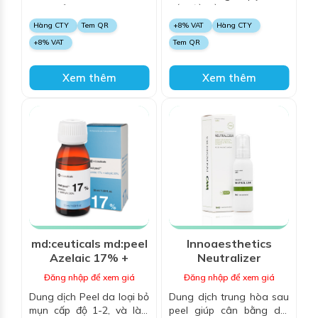
nhạy cảm, da giãn mao
vấn đề về da mụn, thâm
mạch và da mẫn đỏ do
và các dấu hiệu lão hoá,
Hàng CTY
Tem QR
+8% VAT
Hàng CTY
corticoid, da bị trứng cá
căng bóng bề mặt, sáng
+8% VAT
Tem QR
đỏ
da
Xem thêm
Xem thêm
md:ceuticals md:peel
Innoaesthetics
Azelaic 17% +
Neutralizer
Salicylic 20%
Đăng nhập để xem giá
Đăng nhập để xem giá
Dung dịch Peel da loại bỏ
Dung dịch trung hòa sau
mụn cấp độ 1-2, và làm
peel giúp cân bằng da,