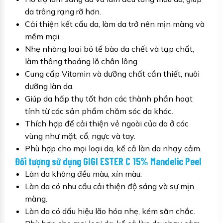
da trông rạng rỡ hơn.
Cải thiện kết cấu da, làm da trở nên mịn màng và
mềm mại.
Nhẹ nhàng loại bỏ tế bào da chết và tạp chất,
làm thông thoáng lỗ chân lông.
Cung cấp Vitamin và dưỡng chất cần thiết, nuôi
dưỡng làn da.
Giúp da hấp thụ tốt hơn các thành phần hoạt
tính từ các sản phẩm chăm sóc da khác.
Thích hợp để cải thiện vẻ ngoài của da ở các
vùng như mặt, cổ, ngực và tay.
Phù hợp cho mọi loại da, kể cả làn da nhạy cảm.
Đối tượng sử dụng GIGI ESTER C 15% Mandelic Peel
Làn da không đều màu, xỉn màu.
Làn da có nhu cầu cải thiện độ sáng và sự mịn
màng.
Làn da có dấu hiệu lão hóa nhẹ, kém săn chắc.