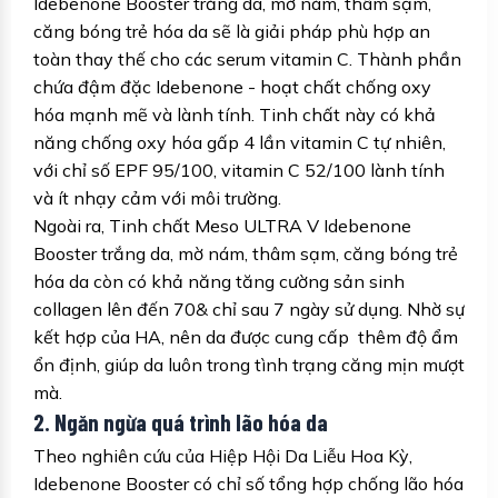
Idebenone Booster trắng da, mờ nám, thâm sạm,
căng bóng trẻ hóa da sẽ là giải pháp phù hợp an
toàn thay thế cho các serum vitamin C. Thành phần
chứa đậm đặc Idebenone - hoạt chất chống oxy
hóa mạnh mẽ và lành tính. Tinh chất này có khả
năng chống oxy hóa gấp 4 lần vitamin C tự nhiên,
với chỉ số EPF 95/100, vitamin C 52/100 lành tính
và ít nhạy cảm với môi trường.
Ngoài ra, Tinh chất Meso ULTRA V Idebenone
Booster trắng da, mờ nám, thâm sạm, căng bóng trẻ
hóa da còn có khả năng tăng cường sản sinh
collagen lên đến 70& chỉ sau 7 ngày sử dụng. Nhờ sự
kết hợp của HA, nên da được cung cấp thêm độ ẩm
ổn định, giúp da luôn trong tình trạng căng mịn mượt
mà.
2. Ngăn ngừa quá trình lão hóa da
Theo nghiên cứu của Hiệp Hội Da Liễu Hoa Kỳ,
Idebenone Booster có chỉ số tổng hợp chống lão hóa