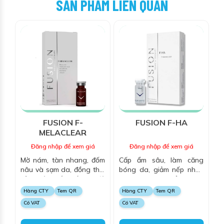
SẢN PHẨM LIÊN QUAN
FUSION F-
FUSION F-HA
MELACLEAR
Đăng nhập để xem giá
Đăng nhập để xem giá
Mờ nám, tàn nhang, đốm
Cấp ẩm sâu, làm căng
nâu và sạm da, đồng thời
bóng da, giảm nếp nhăn
cải thiện sắc tố và độ
và kích thích tổng hợp
sáng da.
collagen, mang lại làn da
Hàng CTY
Tem QR
Hàng CTY
Tem QR
mềm mại, săn chắc và tươi
Có VAT
Có VAT
trẻ.