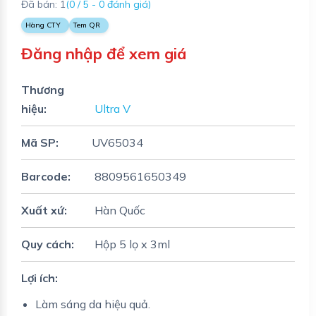
Đã bán: 1
(0 / 5 - 0 đánh giá)
Hàng CTY
Tem QR
Đăng nhập để xem giá
Thương
hiệu:
Ultra V
Mã SP:
UV65034
Barcode:
8809561650349
Xuất xứ:
Hàn Quốc
Quy cách:
Hộp 5 lọ x 3ml
Lợi ích:
Làm sáng da hiệu quả.