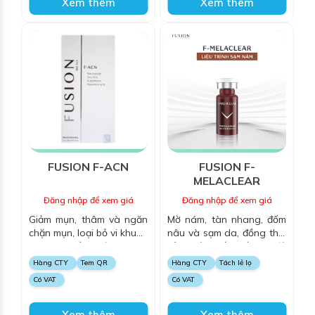
Xem thêm
Xem thêm
FUSION F-ACN
FUSION F-
MELACLEAR
Đăng nhập để xem giá
Đăng nhập để xem giá
Giảm mụn, thâm và ngăn
Mờ nám, tàn nhang, đốm
chặn mụn, loại bỏ vi khuẩn
nâu và sạm da, đồng thời
P.Acnes, kiềm nhờn, thông
cải thiện sắc tố và độ
thoáng lỗ chân lông,
sáng da.
Hàng CTY
Tem QR
Hàng CTY
Tách lẻ lọ
giảm sưng và cải
Có VAT
Có VAT
thiện mụn.
Xem thêm
Xem thêm