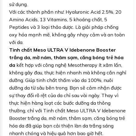
sử dụng.
Với các thành phần như: Hyaluronic Acid 2.5%, 20
Amino Acids, 13 Vitamins, 5 khoáng chất, 5
Peptides và 3 loại thảo dược. Là giải pháp chống
oxy hóa mạnh mẽ, không gây nhạy cảm và an toàn
với da.
Tinh chất Meso ULTRA V Idebenone Booster
trắng da, mờ nám, thâm sạm, căng bóng trẻ hóa
da
kết hợp với công nghệ Mesotherapy ít xâm lấn,
không gây đau, thực hiện nhanh mà không cần nghỉ
dưỡng. Giúp tinh chất thấm vào da 100%, nuôi
dưỡng da từ sâu bên trong. Bạn sẽ cảm nhận được
sự thay đổi rõ rệt của da chỉ sau vài ngày. Thay vì
thực hiện hàng loạt các bước dưỡng da thông
thường, chỉ với Tinh chất Meso ULTRA V Idebenone
Booster trắng da, mờ nám, thâm sạm, căng bóng trẻ
hóa da đã giúp bạn cải thiện làn da trắng sáng
nhanh chóng và hiệu quả hơn bao giờ hết.