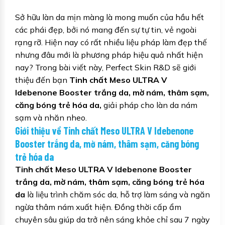
Sở hữu làn da mịn màng là mong muốn của hầu hết
các phái đẹp, bởi nó mang đến sự tự tin, vẻ ngoài
rạng rỡ. Hiện nay có rất nhiều liệu pháp làm đẹp thế
nhưng đâu mới là phương pháp hiệu quả nhất hiện
nay? Trong bài viết này, Perfect Skin R&D sẽ giới
thiệu đến bạn
Tinh chất Meso ULTRA V
Idebenone Booster trắng da, mờ nám, thâm sạm,
căng bóng trẻ hóa da,
giải pháp cho làn da nám
sạm và nhăn nheo.
Giới thiệu về Tinh chất Meso ULTRA V Idebenone
Booster trắng da, mờ nám, thâm sạm, căng bóng
trẻ hóa da
Tinh chất Meso ULTRA V Idebenone Booster
trắng da, mờ nám, thâm sạm, căng bóng trẻ hóa
da
là liệu trình chăm sóc da, hỗ trợ làm sáng và ngăn
ngừa thâm nám xuất hiện. Đồng thời cấp ẩm
chuyên sâu giúp da trở nên sáng khỏe chỉ sau 7 ngày