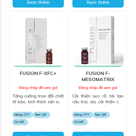
Xem thêm
Xem thêm
FUSION F-XFC+
FUSION F-
MESOMATRIX
Đăng nhập để xem giá
Đăng nhập để xem giá
Tăng cường trao đổi chất
Cải thiện sẹo rỗ, tái tạo
tế bào, kích thích sản sinh
cấu trúc da, cải thiện các
collagen và elastin,
vết sẹo, giúp tế bào da
dưỡng ẩm, chống oxy hóa
mới được tạo ra và da
Hàng CTY
Tem QR
Hàng CTY
Tem QR
và làm sáng da, mang lại
được phục hồi
Có VAT
Có VAT
làn da căng mịn, săn chắc
và trẻ trung.