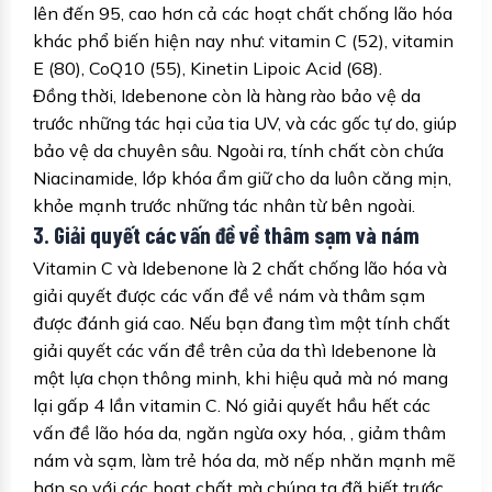
lên đến 95, cao hơn cả các hoạt chất chống lão hóa
khác phổ biến hiện nay như: vitamin C (52), vitamin
E (80), CoQ10 (55), Kinetin Lipoic Acid (68).
Đồng thời, Idebenone còn là hàng rào bảo vệ da
trước những tác hại của tia UV, và các gốc tự do, giúp
bảo vệ da chuyên sâu. Ngoài ra, tính chất còn chứa
Niacinamide, lớp khóa ẩm giữ cho da luôn căng mịn,
khỏe mạnh trước những tác nhân từ bên ngoài.
3. Giải quyết các vấn đề về thâm sạm và nám
Vitamin C và Idebenone là 2 chất chống lão hóa và
giải quyết được các vấn đề về nám và thâm sạm
được đánh giá cao. Nếu bạn đang tìm một tính chất
giải quyết các vấn đề trên của da thì Idebenone là
một lựa chọn thông minh, khi hiệu quả mà nó mang
lại gấp 4 lần vitamin C. Nó giải quyết hầu hết các
vấn đề lão hóa da, ngăn ngừa oxy hóa, , giảm thâm
nám và sạm, làm trẻ hóa da, mờ nếp nhăn mạnh mẽ
hơn so với các hoạt chất mà chúng ta đã biết trước