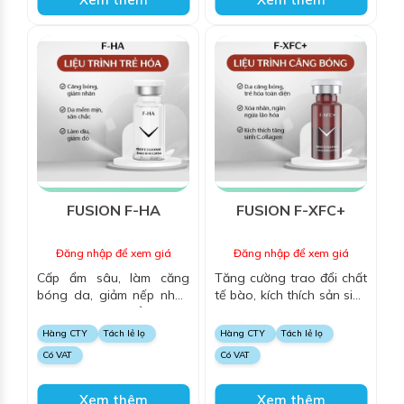
FUSION F-HA
FUSION F-XFC+
Đăng nhập để xem giá
Đăng nhập để xem giá
Cấp ẩm sâu, làm căng
Tăng cường trao đổi chất
bóng da, giảm nếp nhăn
tế bào, kích thích sản sinh
và kích thích tổng hợp
collagen và elastin,
collagen, mang lại làn da
dưỡng ẩm, chống oxy hóa
Hàng CTY
Tách lẻ lọ
Hàng CTY
Tách lẻ lọ
mềm mại, săn chắc và tươi
và làm sáng da, mang lại
Có VAT
Có VAT
trẻ.
làn da căng mịn, săn chắc
và trẻ trung.
Xem thêm
Xem thêm