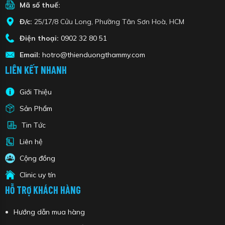
Mã số thuế:
Đ/c:
25/17/8 Cửu Long, Phường Tân Sơn Hoà, HCM
Điện thoại:
0902 32 80 51
Email:
hotro@thienduongthammy.com
LIÊN KẾT NHANH
Giới Thiệu
Sản Phẩm
Tin Tức
Liên hệ
Cộng đồng
Clinic uy tín
HỖ TRỢ KHÁCH HÀNG
Hướng dẫn mua hàng