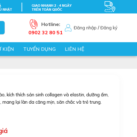
Hotline:
Đăng nhập
/
Đăng ký
0902 32 80 51
Ự KIỆN
TUYỂN DỤNG
LIÊN HỆ
o, kích thích sản sinh collagen và elastin, dưỡng ẩm,
mang lại làn da căng mịn, săn chắc và trẻ trung.
giá