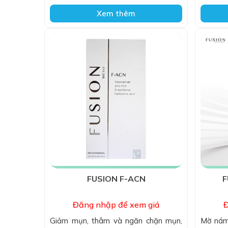
Xem thêm
FUSION F-ACN
F
Đăng nhập để xem giá
Đ
Giảm mụn, thâm và ngăn chặn mụn,
Mờ nám