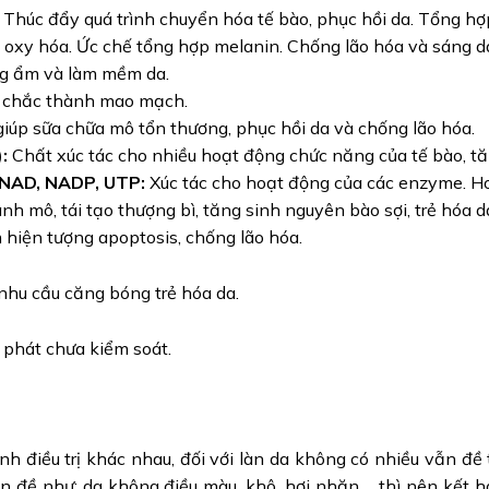
Thúc đẩy quá trình chuyển hóa tế bào, phục hồi da. Tổng hợp
 oxy hóa. Ức chế tổng hợp melanin. Chống lão hóa và sáng d
ng ẩm và làm mềm da.
n chắc thành mao mạch.
giúp sữa chữa mô tổn thương, phục hồi da và chống lão hóa.
:
Chất xúc tác cho nhiều hoạt động chức năng của tế bào, tă
 NAD, NADP, UTP:
Xúc tác cho hoạt động của các enzyme. Ho
nh mô, tái tạo thượng bì, tăng sinh nguyên bào sợi, trẻ hóa d
 hiện tượng apoptosis, chống lão hóa.
 nhu cầu căng bóng trẻ hóa da.
 phát chưa kiểm soát.
ình điều trị khác nhau, đối với làn da không có nhiều vẫn đề
n đề như: da không điều màu, khô, hơi nhăn,… thì nên kết hợ