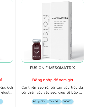
FUSION F-MESOMATRIX
iá
Đăng nhập để xem giá
ào, kích
Cải thiện sẹo rỗ, tái tạo cấu trúc da,
elastin,
cải thiện các vết sẹo, giúp tế bào da
 và làm
mới được tạo ra và da được phục hồi
Hàng CTY
Tem QR
Có VAT
ăng mịn,