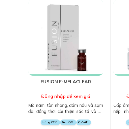
FUSION F-MELACLEAR
Đăng nhập để xem giá
Đ
Mờ nám, tàn nhang, đốm nâu và sạm
Cấp ẩm 
da, đồng thời cải thiện sắc tố và độ
nếp nh
sáng da.
collage
Hàng CTY
Tem QR
Có VAT
săn chắc