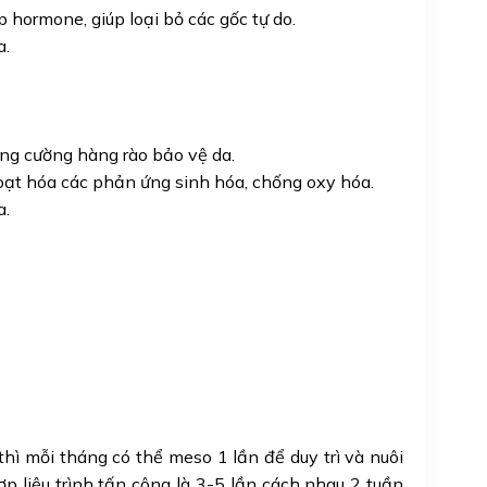
 hormone, giúp loại bỏ các gốc tự do.
a.
ng cường hàng rào bảo vệ da.
ạt hóa các phản ứng sinh hóa, chống oxy hóa.
a.
 thì mỗi tháng có thể meso 1 lần để duy trì và nuôi
p liệu trình tấn công là 3-5 lần cách nhau 2 tuần