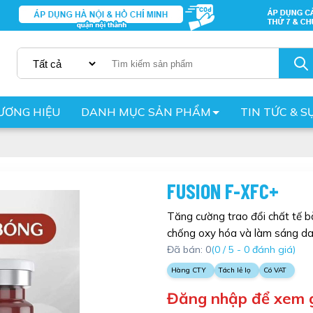
ƯƠNG HIỆU
DANH MỤC SẢN PHẨM
TIN TỨC & S
FUSION F-XFC+
Tăng cường trao đổi chất tế bà
chống oxy hóa và làm sáng da, 
Đã bán: 0
(0 / 5 - 0 đánh giá)
Hàng CTY
Tách lẻ lọ
Có VAT
Đăng nhập để xem 