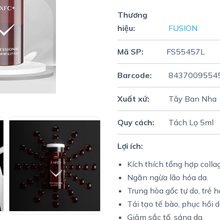
Thương
hiệu:
FUSION
Mã SP:
FS55457L
Barcode:
8437009554
Xuất xứ:
Tây Ban Nha
Quy cách:
Tách Lọ 5ml
Lợi ích:
Kích thích tổng hợp colla
Ngăn ngừa lão hóa da.
Trung hòa gốc tự do, trẻ 
Tái tạo tế bào, phục hồi d
Giảm sắc tố, sáng da.