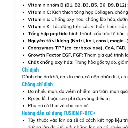
Vitamin nhóm B (B1, B2, B3, B5, B6, B9, B12):
Vitamin C:
Kích thích tổng hợp Collagen, chống
Vitamin E:
Chống oxy hóa, chống lão hóa, dưỡ
Vitamin K:
Tác động trên các vi tuần hoàn, să
Tổng hợp peptide
hình thành cấu trúc tế bào, 
Nguyên tố vi lượng (Natri, kali, canxi, magie ..)
Coenzymes TPP(co-carboxylase), CoA, FAD,
Growth Factor EGF, FGF:
Tham gia quá trình là
Chất chống oxy hóa:
Trung hòa gốc tự do, giảm
Chỉ định
Dành cho da khô, da xỉn màu, có nếp nhăn li ti, có
Chống chỉ định
Da nhiều mụn, da viêm nhiễm lan tràn, mụn quá
Bị sẹo lồi hoặc sẹo phì đại vùng điều trị.
Phụ nữ có thai và cho con bú.
Hướng dẫn sử dụng FUSION F-XFC+
Tùy thuộc vào làn da sẽ có cách kết hợp liệu tr
dưỡng làn da. Đối với những làn da có nhiều vẫ