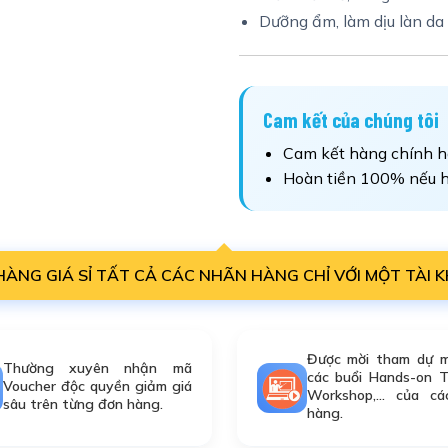
Dưỡng ẩm, làm dịu làn da 
Cam kết của chúng tôi
Cam kết hàng chính h
Hoàn tiền 100% nếu h
HÀNG GIÁ SỈ TẤT CẢ CÁC NHÃN HÀNG CHỈ VỚI MỘT TÀI 
Được mời tham dự m
Thường xuyên nhận mã
các buổi Hands-on Tr
Voucher độc quyền giảm giá
Workshop,... của c
sâu trên từng đơn hàng.
hàng.