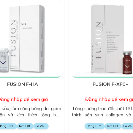
FUSION F-HA
FUSION F-XFC+
ăng nhập để xem giá
Đăng nhập để xem g
sâu, làm căng bóng da, giảm
Tăng cường trao đổi chất tế b
ăn và kích thích tổng hợp
thích sản sinh collagen và 
n, mang lại làn da mềm mại,
dưỡng ẩm, chống oxy hóa
Hàng CTY
Tem QR
Có VAT
Hàng CTY
Tem QR
Có VAT
 và tươi trẻ.
sáng da, mang lại làn da c