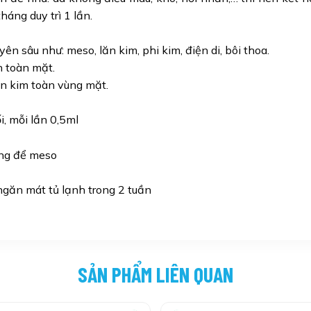
háng duy trì 1 lần.
ên sâu như: meso, lăn kim, phi kim, điện di, bôi thoa.
 toàn mặt.
n kim toàn vùng mặt.
i, mỗi lần 0,5ml
ếng để meso
ngăn mát tủ lạnh trong 2 tuần
SẢN PHẨM LIÊN QUAN