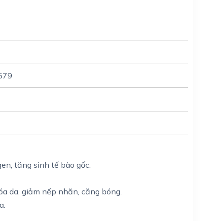
579
gen, tăng sinh tế bào gốc.
hóa da, giảm nếp nhăn, căng bóng.
a.