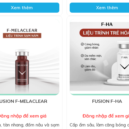
săn chắc và trẻ trung.
Xem thêm
Xem thêm
USION F-MELACLEAR
FUSION F-HA
ăng nhập để xem giá
Đăng nhập để xem g
, tàn nhang, đốm nâu và sạm
Cấp ẩm sâu, làm căng bóng 