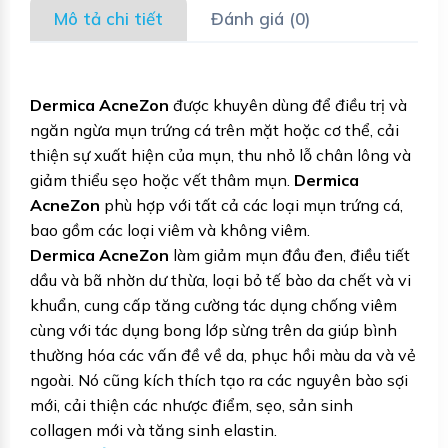
Mô tả chi tiết
Đánh giá (0)
Dermica AcneZon
được khuyên dùng để điều trị và
ngăn ngừa mụn trứng cá trên mặt hoặc cơ thể, cải
thiện sự xuất hiện của mụn, thu nhỏ lỗ chân lông và
giảm thiểu sẹo hoặc vết thâm mụn.
Dermica
AcneZon
phù hợp với tất cả các loại mụn trứng cá,
bao gồm các loại viêm và không viêm.
Dermica AcneZon
làm giảm mụn đầu đen, điều tiết
dầu và bã nhờn dư thừa, loại bỏ tế bào da chết và vi
khuẩn, cung cấp tăng cường tác dụng chống viêm
cùng với tác dụng bong lớp sừng trên da giúp bình
thường hóa các vấn đề về da, phục hồi màu da và vẻ
ngoài. Nó cũng kích thích tạo ra các nguyên bào sợi
mới, cải thiện các nhược điểm, sẹo, sản sinh
collagen mới và tăng sinh elastin.