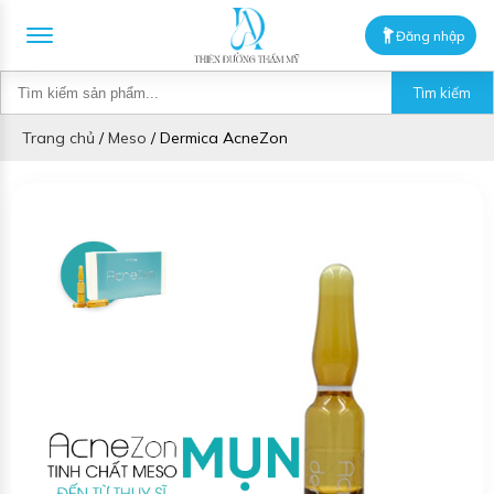
Đăng nhập
Tìm kiếm
Trang chủ
/
Meso
/
Dermica AcneZon