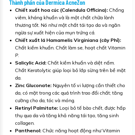
Thành phần của Dermica AcneZon
Chiết xuất hoa cúc (Calendula Officina):
Chống
viêm, kháng khuẩn và là một chất chữa lành
thương tốt. Nó như một chất tái tạo da và ngăn
ngừa sự xuất hiện của mụn trứng cá.
Chiết xuất lá Hamamelis Virginiana (cây Phỉ):
Chất kiềm khuẩn. Chất làm se, hoạt chất Vitamin
P.
Salicylic Acid:
Chất kiềm khuẩn và diệt nấm.
Chất Keratolytic giúp loại bỏ lớp sừng trên bề mặt
da.
Zinc Gluconate:
Nguyên tố vi lượng cần thiết cho
da, có mặt trong các quá trình trao đổi chất; tăng
cường cho da, tóc và móng.
Retinyl Palmitate:
Loại bỏ tế bào chết, được hấp
thụ qua da và tăng khả năng tái tạo, tăng sinh
collagen.
Panthenol:
Chức năng hoạt động như Vitamin