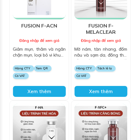
FUSION F-ACN
FUSION F-
MELACLEAR
Đăng nhập để xem giá
Đăng nhập để xem giá
Giảm mụn, thâm và ngăn
Mờ nám, tàn nhang, đốm
chặn mụn, loại bỏ vi khuẩn
nâu và sạm da, đồng thời
P.Acnes, kiềm nhờn, thông
cải thiện sắc tố và độ
thoáng lỗ chân lông,
sáng da.
Hàng CTY
Tem QR
Hàng CTY
Tách lẻ lọ
giảm sưng và cải
Có VAT
Có VAT
thiện mụn.
Xem thêm
Xem thêm