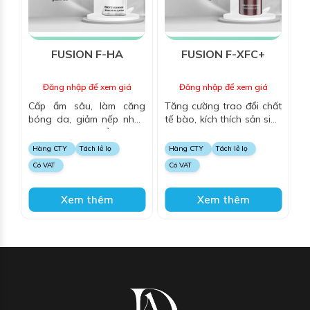
FUSION F-HA
FUSION F-XFC+
Đăng nhập để xem giá
Đăng nhập để xem giá
Cấp ẩm sâu, làm căng
Tăng cường trao đổi chất
bóng da, giảm nếp nhăn
tế bào, kích thích sản sinh
và kích thích tổng hợp
collagen và elastin,
collagen, mang lại làn da
dưỡng ẩm, chống oxy hóa
Hàng CTY
Tách lẻ lọ
Hàng CTY
Tách lẻ lọ
mềm mại, săn chắc và tươi
và làm sáng da, mang lại
Có VAT
Có VAT
trẻ.
làn da căng mịn, săn chắc
và trẻ trung.
Xem thêm
Xem thêm