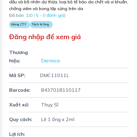
dầu và bã nhờn dư thừa, loại bỏ tế bào da chết và vi khuẩn,
chống viêm và bong lớp sừng trên da
Đã bán: 1
(0 / 5 - 0 đánh giá)
Hàng CTY
Tách lẻ ống
Đăng nhập để xem giá
Thương
hiệu:
Dermica
Mã SP:
DMC11011L
Barcode:
8437018110117
Xuất xứ:
Thụy Sĩ
Quy cách:
Lẻ 1 ống x 2ml
Lợi ích: