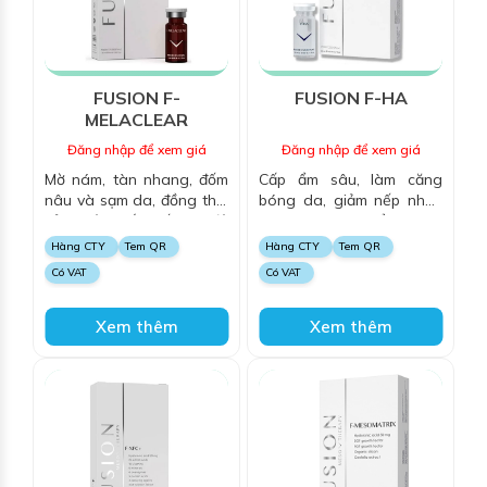
FUSION F-
FUSION F-HA
MELACLEAR
Đăng nhập để xem giá
Đăng nhập để xem giá
Mờ nám, tàn nhang, đốm
Cấp ẩm sâu, làm căng
nâu và sạm da, đồng thời
bóng da, giảm nếp nhăn
cải thiện sắc tố và độ
và kích thích tổng hợp
sáng da.
collagen, mang lại làn da
Hàng CTY
Tem QR
Hàng CTY
Tem QR
mềm mại, săn chắc và tươi
Có VAT
Có VAT
trẻ.
Xem thêm
Xem thêm