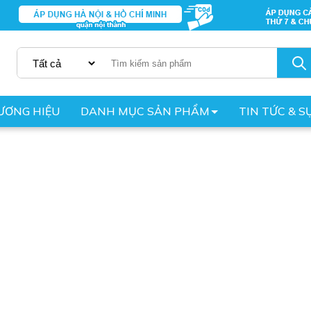
ƯƠNG HIỆU
DANH MỤC SẢN PHẨM
TIN TỨC & S