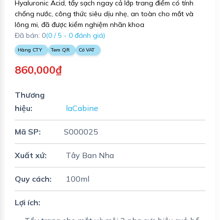
Hyaluronic Acid, tẩy sạch ngay cả lớp trang điểm có tính
chống nước, công thức siêu dịu nhẹ, an toàn cho mắt và
lông mi, đã được kiểm nghiệm nhãn khoa
Đã bán: 0
(0 / 5 - 0 đánh giá)
Hàng CTY
Tem QR
Có VAT
860,000₫
Thương
hiệu:
laCabine
Mã SP:
S000025
Xuất xứ:
Tây Ban Nha
Quy cách:
100ml
Lợi ích: