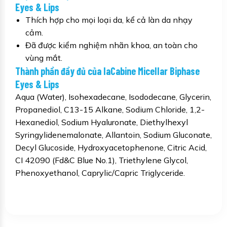
Eyes & Lips
Thích hợp cho mọi loại da, kể cả làn da nhạy
cảm.
Đã được kiểm nghiệm nhãn khoa, an toàn cho
vùng mắt.
Thành phần đầy đủ của laCabine Micellar Biphase
Eyes & Lips
Aqua (Water), Isohexadecane, Isododecane, Glycerin,
Propanediol, C13-15 Alkane, Sodium Chloride, 1,2-
Hexanediol, Sodium Hyaluronate, Diethylhexyl
Syringylidenemalonate, Allantoin, Sodium Gluconate,
Decyl Glucoside, Hydroxyacetophenone, Citric Acid,
CI 42090 (Fd&C Blue No.1), Triethylene Glycol,
Phenoxyethanol, Caprylic/Capric Triglyceride.