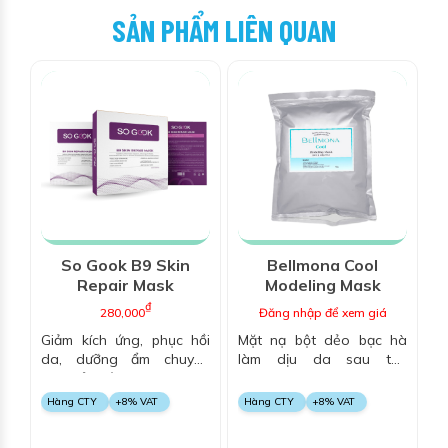
SẢN PHẨM LIÊN QUAN
So Gook B9 Skin
Bellmona Cool
Repair Mask
Modeling Mask
₫
280,000
Đăng nhập để xem giá
Giảm kích ứng, phục hồi
Mặt nạ bột dẻo bạc hà
da, dưỡng ẩm chuyên
làm dịu da sau tổn
sâu, bảo vệ da và làm dịu
thương
da
Hàng CTY
+8% VAT
Hàng CTY
+8% VAT