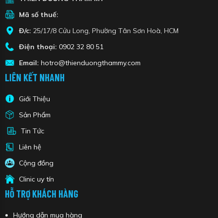
Mã số thuế:
Đ/c:
25/17/8 Cửu Long, Phường Tân Sơn Hoà, HCM
Điện thoại:
0902 32 80 51
Email:
hotro@thienduongthammy.com
LIÊN KẾT NHANH
Giới Thiệu
Sản Phẩm
Tin Tức
Liên hệ
Cộng đồng
Clinic uy tín
HỖ TRỢ KHÁCH HÀNG
Hướng dẫn mua hàng