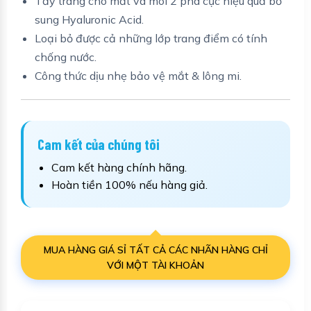
Tẩy trang cho mắt và môi 2 pha cực hiệu quả bổ
sung Hyaluronic Acid.
Loại bỏ được cả những lớp trang điểm có tính
chống nước.
Công thức dịu nhẹ bảo vệ mắt & lông mi.
Cam kết của chúng tôi
Cam kết hàng chính hãng.
Hoàn tiền 100% nếu hàng giả.
MUA HÀNG GIÁ SỈ TẤT CẢ CÁC NHÃN HÀNG CHỈ
VỚI MỘT TÀI KHOẢN