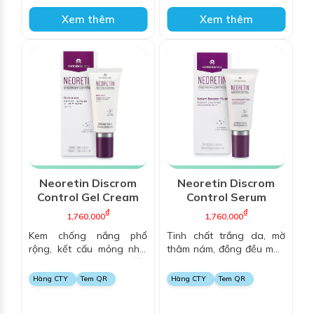
Xem thêm
Xem thêm
Neoretin Discrom
Neoretin Discrom
Control Gel Cream
Control Serum
SPF50
Booster Fluid
₫
₫
1,760,000
1,760,000
Kem chống nắng phổ
Tinh chất trắng da, mờ
rộng, kết cấu mỏng nhẹ,
thâm nám, đồng đều màu
dành cho mọi loại da, đặc
da
biệt dùng được cho da
Hàng CTY
Tem QR
Hàng CTY
Tem QR
nám và da nhạy cảm