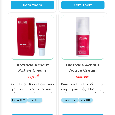
Xem thêm
Xem thêm
Biotrade Acnaut
Biotrade Acnaut
Active Cream
Active Cream
₫
₫
399,000
969,000
Kem hoạt tính chấm mụn
Kem hoạt tính chấm mụn
giúp gom cồi, khô mụn,
giúp gom cồi, khô mụn,
giảm viêm, tăng tốc độ
giảm viêm, tăng tốc độ
luân chuyển tế bào da
luân chuyển tế bào da
Hàng CTY
Tem QR
Hàng CTY
Tem QR