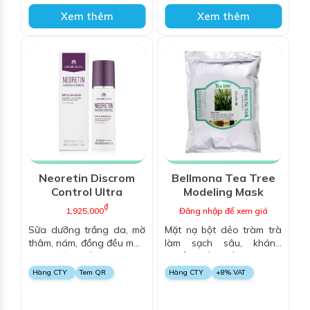
Xem thêm
Xem thêm
Neoretin Discrom
Bellmona Tea Tree
Control Ultra
Modeling Mask
Emulsion
₫
1,925,000
Đăng nhập để xem giá
Sữa dưỡng trắng da, mờ
Mặt nạ bột dẻo tràm trà
thâm, nám, đồng đều màu
làm sạch sâu, kháng
da, ngăn ngừa lão hóa
khuẩn, kiềm dầu, làm dịu
da
da
Hàng CTY
Tem QR
Hàng CTY
+8% VAT