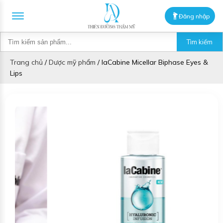
Đăng nhập
Tìm kiếm
Trang chủ
/
Dược mỹ phẩm
/
laCabine Micellar Biphase Eyes &
Lips