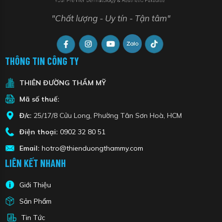
"Chất lượng - Uy tín - Tận tâm"
THÔNG TIN CÔNG TY
THIÊN ĐƯỜNG THẨM MỸ
Mã số thuế:
Đ/c:
25/17/8 Cửu Long, Phường Tân Sơn Hoà, HCM
Điện thoại:
0902 32 80 51
Email:
hotro@thienduongthammy.com
LIÊN KẾT NHANH
Giới Thiệu
Sản Phẩm
Tin Tức